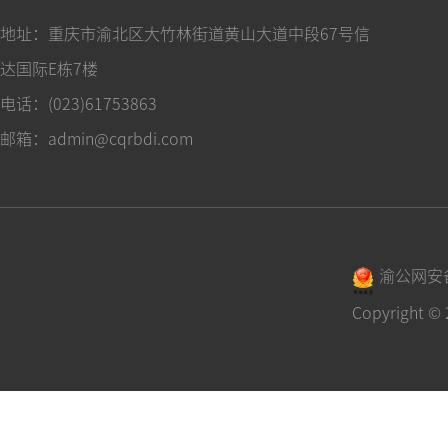
地址：重庆市渝北区大竹林街道黄山大道中段67号信
达国际E栋7楼
电话：(023)61753863
邮箱：admin@cqrbdi.com
渝公网安备 
Copyrigh