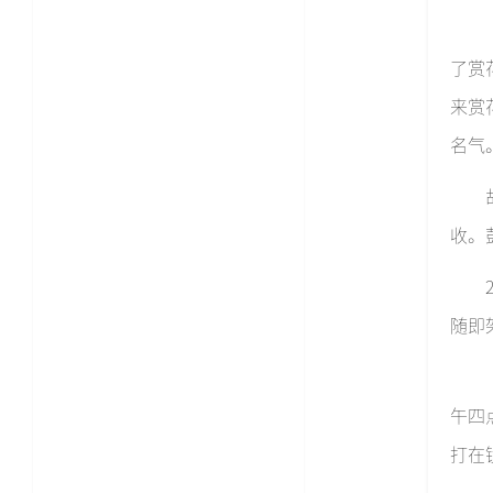
了赏
来赏
名气
收。
随即
午四
打在