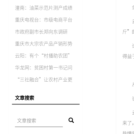
线上“
潼南：油菜示范片测产成绩
亮
重庆电视台：市级电商平台
助
市政府副市长郑向东调研
斤”
“村
重庆市大宗农产品产销形势
分
云阳：有个“村播助农团”
得益
两
华龙网：贫困村第一书记问
计
“三社融合”让农村产业更
兴旺
文章搜索
来了
热情