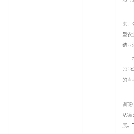
来，
型农
结业
20
的直
训班
从镜
展。