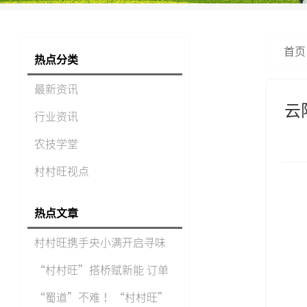
首页
热点分类
最新资讯
云
行业资讯
农技学堂
村村旺视点
热点文章
村村旺携手央小满开启寻味
重
“村村旺”搭桥赋新能 订单
农
“蜀道”不难 ！“村村旺”