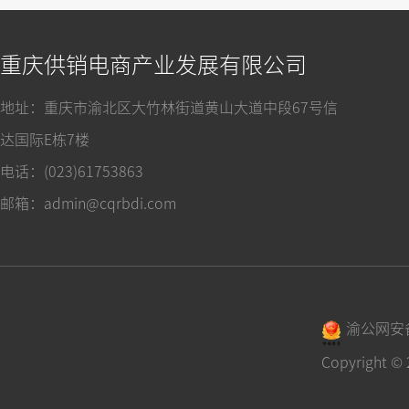
重庆供销电商产业发展有限公司
地址：重庆市渝北区大竹林街道黄山大道中段67号信
达国际E栋7楼
电话：(023)61753863
邮箱：admin@cqrbdi.com
渝公网安备 
Copyrigh