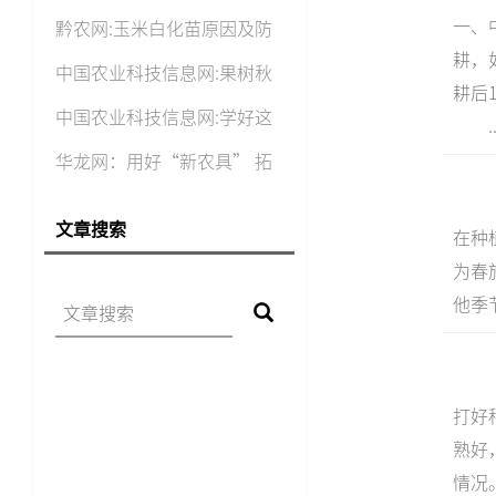
一、
黔农网:玉米白化苗原因及防
耕，
中国农业科技信息网:果树秋
耕后
中国农业科技信息网:学好这
..
华龙网：用好“新农具” 拓
宽
文章搜索
在种
为春
他季
打好
熟好
情况