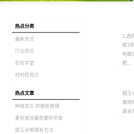
热点分类
1.
最新资讯
取3
行业资讯
构稳
农技学堂
肥...
村村旺视点
热点文章
甜玉
栽培
种植苦瓜 抓哪些管理
苗全
夏秋栽培番茄要防早衰
甜玉米管理有方法