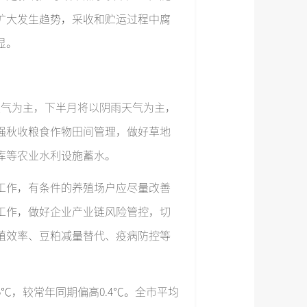
扩大发生趋势，采收和贮运过程中腐
显。
天气为主，下半月将以阴雨天气为主，
强秋收粮食作物田间管理，做好草地
库等农业水利设施蓄水。
工作，有条件的养殖场户应尽量改善
工作，做好企业产业链风险管控，切
殖效率、豆粕减量替代、疫病防控等
℃，较常年同期偏高0.4℃。全市平均