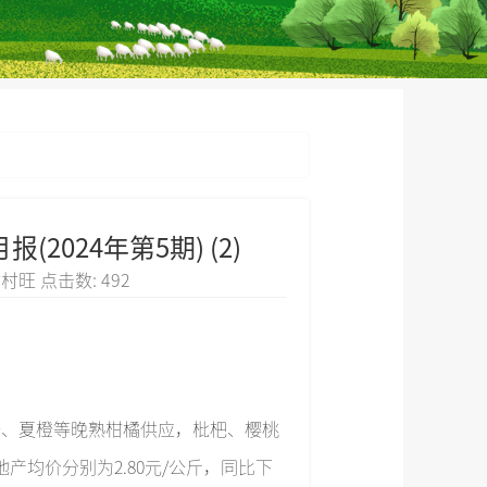
024年第5期) (2)
: 村村旺 点击数:
492
橙、夏橙等晚熟柑橘供应，枇杷、樱桃
均价分别为2.80元/公斤，同比下