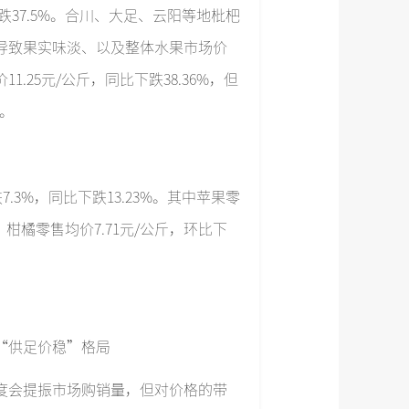
下跌37.5%。合川、大足、云阳等地枇杷
导致果实味淡、以及整体水果市场价
25元/公斤，同比下跌38.36%，但
。
.3%，同比下跌13.23%。其中苹果零
%；柑橘零售均价7.71元/公斤，环比下
“供足价稳”格局
度会提振市场购销量，但对价格的带