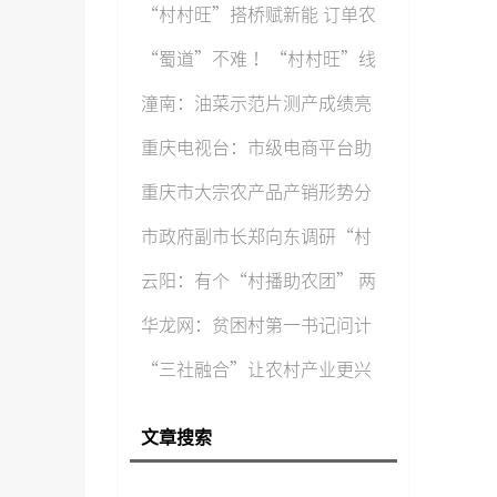
“村村旺”搭桥赋新能 订单农
“蜀道”不难 ！“村村旺”线
上“
潼南：油菜示范片测产成绩亮
重庆电视台：市级电商平台助
重庆市大宗农产品产销形势分
市政府副市长郑向东调研“村
云阳：有个“村播助农团” 两
华龙网：贫困村第一书记问计
“三社融合”让农村产业更兴
旺
文章搜索