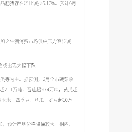
品肥猪存栏环比减少5.17%。预计6月
，加之生猪消费市场供应压力逐步减
格或出现大幅下跌
类等为主。据预测，6月全市蔬菜收
超21.1万吨，番茄超20.4万吨，黄瓜超
用玉米、四季豆、丝瓜、豇豆超10万
加，预计产地价格降幅较大。相应，