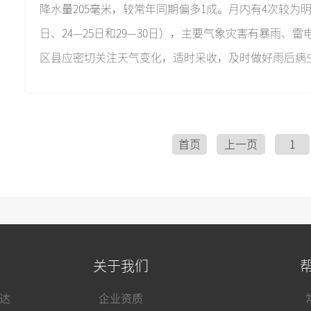
降水量205毫米，较常年同期偏多1成。月内有4次较为明显
日、24—25日和29—30日），主要气象灾害有暴雨、
区县应密切关注天气变化，适时采收，及时做好雨后病
首页
上一页
1
关于我们
达
企业资质