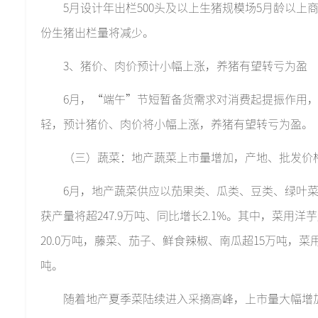
5月设计年出栏500头及以上生猪规模场5月龄以上商
份生猪出栏量将减少。
3、猪价、肉价预计小幅上涨，养猪有望转亏为盈
6月，“端午”节短暂备货需求对消费起提振作用
轻，预计猪价、肉价将小幅上涨，养猪有望转亏为盈。
（三）蔬菜：地产蔬菜上市量增加，产地、批发价
6月，地产蔬菜供应以茄果类、瓜类、豆类、绿叶菜
获产量将超247.9万吨、同比增长2.1%。其中，菜用洋芋
20.0万吨，藤菜、茄子、鲜食辣椒、南瓜超15万吨，菜
吨。
随着地产夏季菜陆续进入采摘高峰，上市量大幅增