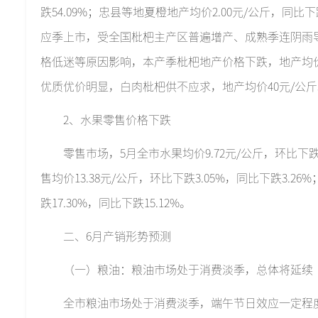
跌54.09%；忠县等地夏橙地产均价2.00元/公斤，同比
应季上市，受全国枇杷主产区普遍增产、成熟季连阴雨
格低迷等原因影响，本产季枇杷地产价格下跌，地产均价11.
优质优价明显，白肉枇杷供不应求，地产均价40元/公斤
2、水果零售价格下跌
零售市场，5月全市水果均价9.72元/公斤，环比下跌7
售均价13.38元/公斤，环比下跌3.05%，同比下跌3.26
跌17.30%，同比下跌15.12%。
二、6月产销形势预测
（一）粮油：粮油市场处于消费淡季，总体将延续
全市粮油市场处于消费淡季，端午节日效应一定程