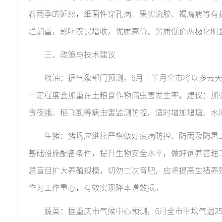
着雨季的延续，细菌性穿孔病、果实流胶、褐腐病等有
烂加重，影响农民增收，优质高价、劣质低价两极化明
三、政策与技术建议
粮油：据气象部门预测，6月上半月全市将以多云
一定程度会加重在土粮食作物病虫害发生率。建议：加
贪夜蛾、稻飞虱等病虫害监测防控，适时增加堰塘、水
生猪：猪场应继续严格做好疫病防控、防雨及防暑
基础设施配备条件，提升生物安全水平，做好饲养管理
忌盲目扩大养殖规模，切勿二次育肥，应将提高生猪养
作为工作重心，有效实现降本增效损。
蔬菜：据重庆市气候中心预测，6月全市平均气温25