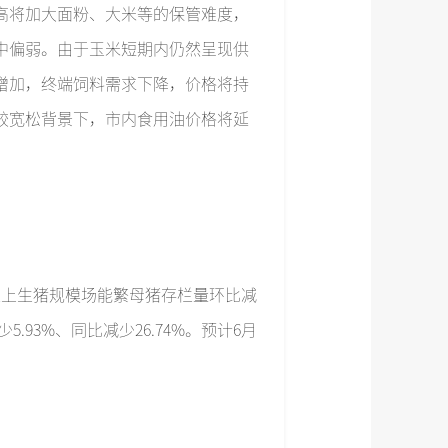
高将加大面粉、大米等的保管难度，
中偏弱。由于玉米短期内仍然呈现供
增加，终端饲料需求下降，价格将持
较宽松背景下，市内食用油价格将延
以上生猪规模场能繁母猪存栏量环比减
5.93%、同比减少26.74%。预计6月