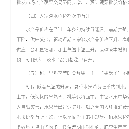
批发市场地产蔬菜交易量同步增加，预计蔬菜批发价格
（四）大宗淡水鱼价格稳中有升
水产品价格在经过一年多的持续低迷后，前期养殖
下降，供应减少，驱动近期大宗淡水产品价格回升。春
供应不会明显增加，加上气温水温上升，运输成本增加
预计6月份大宗淡水产品价格稳中有升。
（五）桃、早熟李等时令鲜果上市，“果盘子”不
6月，随着气温的升高，夏季水果消费旺季的到来
上市，低海拔的早熟李、桃等也将面市，丰富水果市场
大自然灾害，水果产量普遍提升，加之全国大环境消费
水果价格有所下跌，但以采摘为主的小规模种植水果价
多数地区降雨将增多，低温连阴雨对柑橘、脆李生产有