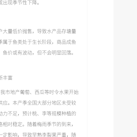
或出现季节性下降。
户大量低价抛售，导致水产品存塘量
季属于鱼类处于生长阶段，商品成鱼
，鱼价或有波动，但不会明显回落。
断丰富
，我市地产葡萄、西瓜等时令水果开始
供应。本产季全国大部分地区未受较
动力不足，预计桃、李等规模种植的
格相对稳定。随着梅雨季节的到来，
一定影响，导致早熟李裂果严重，随