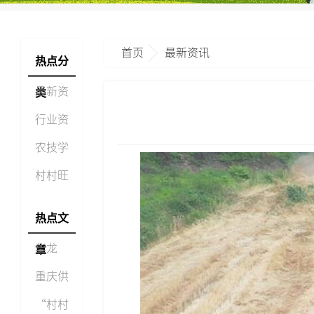
首页
最新资讯
热点分
最新资
类
讯
行业资
讯
农技学
堂
村村旺
视点
热点文
华龙
章
网：从
重庆供
单打独
销集团
“村村