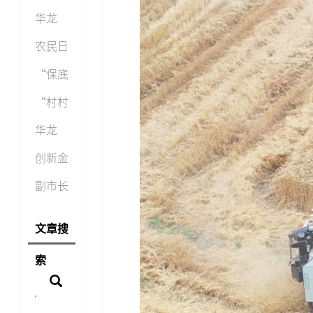
斗到三
党委委
旺”
华龙
社融
员、副
——为
网：
农民日
总
农村电
“村村
报：
“保底
商加装
旺”抗
430余
收购＋
“村村
新
疫保供
吨农产
百万贷
旺”：
华龙
有
品上
款”
抗疫保
网：
创新金
村村
供有电
“村村
融产品
副市长
商
旺”携
上线
李明清
文章搜
手美菜
村村旺
考察
索
网
解
“村村
旺”农