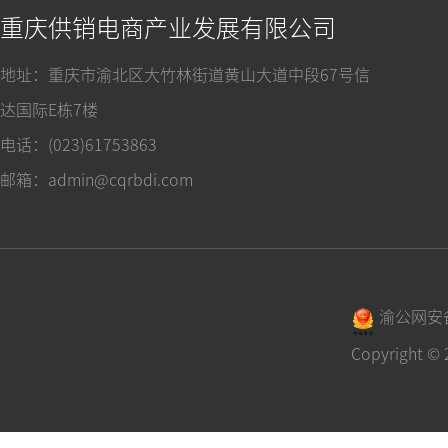
重庆供销电商产业发展有限公司
地址：重庆市渝北区大竹林街道黄山大道中段67号信
达国际E栋7楼
电话：(023)61753863
邮箱：admin@cqrbdi.com
渝公网安备 
Copyrigh