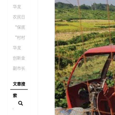
斗到三
党委委
旺”
华龙
社融
员、副
——为
网：
农民日
总
农村电
“村村
报：
“保底
商加装
旺”抗
430余
收购＋
“村村
新
疫保供
吨农产
百万贷
旺”：
华龙
有
品上
款”
抗疫保
网：
创新金
村村
供有电
“村村
融产品
副市长
商
旺”携
上线
李明清
文章搜
手美菜
村村旺
考察
索
网
解
“村村
旺”农