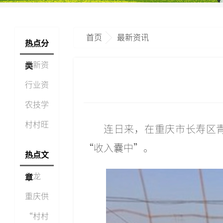
首页
最新资讯
热点分
最新资
类
讯
行业资
讯
农技学
堂
村村旺
连日来，在重庆市长寿区
视点
“收入囊中”。
热点文
华龙
章
网：从
重庆供
单打独
销集团
“村村