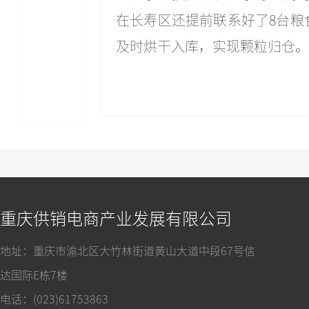
在长寿区还提前联系好了8台粮
及时烘干入库，实现颗粒归仓。
重庆供销电商产业发展有限公司
地址：重庆市渝北区大竹林街道黄山大道中段67号信
达国际E栋7楼
电话：(023)61753863