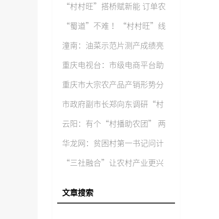
“村村旺”搭桥赋新能 订单农
“蜀道”不难 ！“村村旺”线
上“
潼南：油菜示范片测产成绩亮
重庆电视台：市级电商平台助
重庆市大宗农产品产销形势分
市政府副市长郑向东调研“村
云阳：有个“村播助农团” 两
华龙网：贫困村第一书记问计
“三社融合”让农村产业更兴
旺
文章搜索