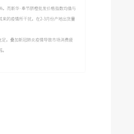
6%，而新华·奉节脐橙批发价格指数均值与
来的疫情所干扰，在2-3月份产地出货量
给充足，叠加新冠肺炎疫情导致市场消费疲
弱。