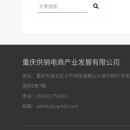
重庆供销电商产业发展有限公司
地址：重庆市渝北区大竹林街道黄山大道中段67号信
国际E栋7楼
电话：(023)61753863
邮箱：admin@cqrbdi.com